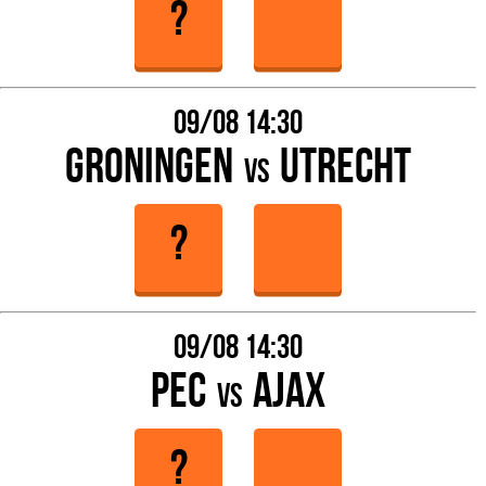
09/08 14:30
Groningen
Utrecht
vs
09/08 14:30
PEC
Ajax
vs