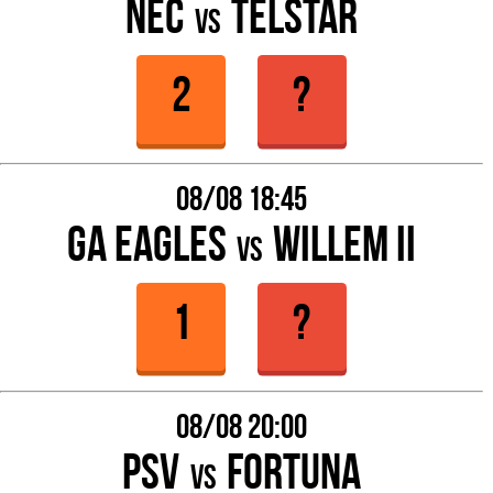
NEC
Telstar
vs
08/08 18:45
GA Eagles
Willem II
vs
08/08 20:00
PSV
Fortuna
vs