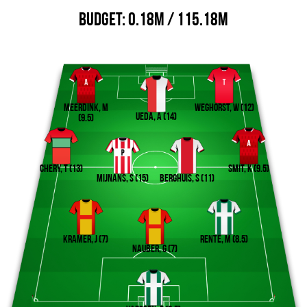
Budget:
0.18M / 115.18M
Meerdink, M
Weghorst, W (12)
Ueda, A (14)
(9.5)
Chery, T (13)
Smit, K (9.5)
Mijnans, S (15)
Berghuis, S (11)
Kramer, J (7)
Rente, M (8.5)
Nauber, G (7)