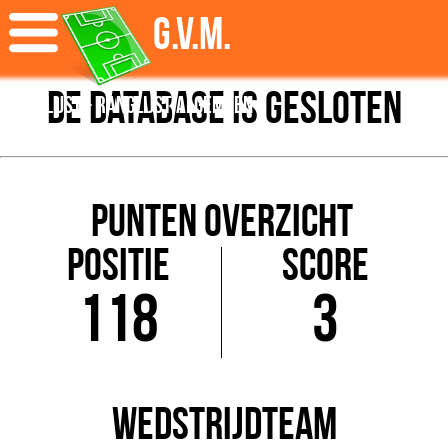
G.V.M.
De database is gesloten
Ranglijst - Ranglijst algemeen
Punten overzicht
Positie
Score
118
3
Wedstrijdteam