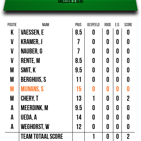
Vaessen, E (8.5)
Positie
Naam
Prijs
Gespeeld
Rood
E.D.
Score
K
Vaessen, E
8.5
0
0
0
0
V
Kramer, J
7
0
0
0
0
V
Nauber, G
7
0
0
0
0
V
Rente, M
8.5
0
0
0
0
M
Smit, K
9.5
0
0
0
0
M
Berghuis, S
11
0
0
0
0
M
Mijnans, S
15
0
0
0
0
M
Chery, T
13
1
0
0
2
A
Meerdink, M
9.5
0
0
0
0
A
Ueda, A
14
0
0
0
0
A
Weghorst, W
12
0
0
0
0
Team totaal score
1
0
0
2