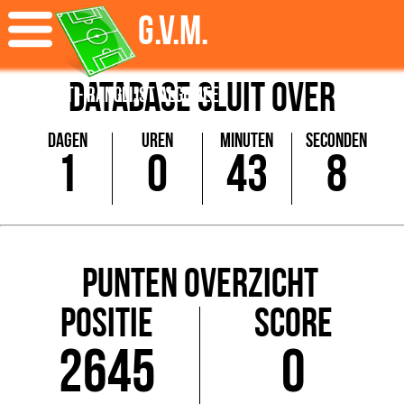
G.V.M.
Database sluit over
Ranglijst - Ranglijst algemeen
Dagen
Uren
Minuten
Seconden
1
0
43
8
Punten overzicht
Positie
Score
2645
0