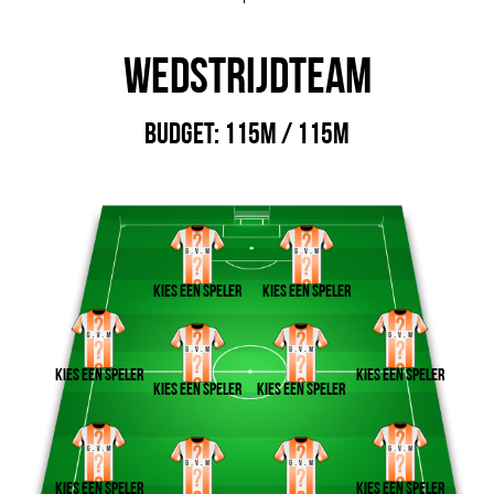
Wedstrijdteam
Budget:
115M / 115M
Kies een speler
Kies een speler
Kies een speler
Kies een speler
Kies een speler
Kies een speler
Kies een speler
Kies een speler