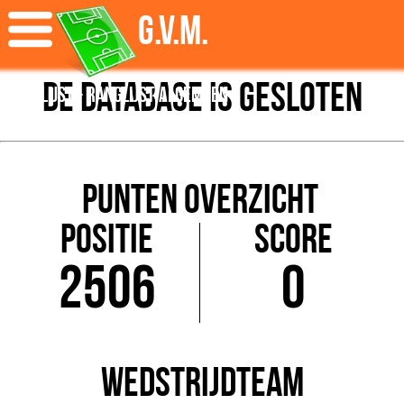
G.V.M.
De database is gesloten
Ranglijst - Ranglijst algemeen
Punten overzicht
Positie
Score
2506
0
Wedstrijdteam