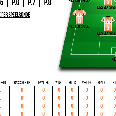
Kies een speler
.5
P.6
P.7
P.8
Kies een spel
e per speelronde
Kies een speler
Kies een spel
Kie
peeld
Basis speler
Invaller
Winst
Gelijk
Verlies
Goals
Teg
0
0
0
0
0
0
0
0
0
0
0
0
0
0
0
0
0
0
0
0
0
0
0
0
0
0
0
0
0
0
0
0