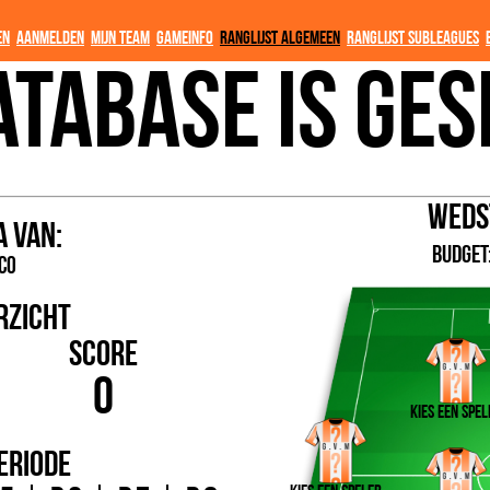
en
Aanmelden
Mijn team
Gameinfo
Ranglijst algemeen
Ranglijst subleagues
atabase is ge
Weds
 van:
Budget
lco
rzicht
Score
0
Kies een spel
eriode